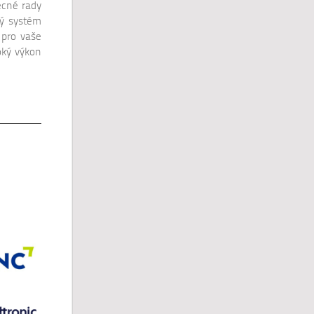
ecné rady
tý systém
 pro vaše
oký výkon