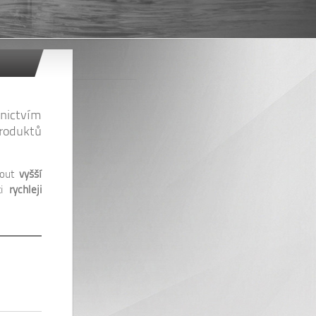
nictvím
produktů
out
vyšší
i
rychleji