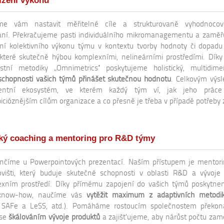
řízení výkonu
e vám nastavit měřitelné cíle a strukturovaně vyhodnocova
ní. Překračujeme pasti individuálního mikromanagementu a zamě
í kolektivního výkonu týmu v kontextu tvorby hodnoty či dopadu
 které skutečně hýbou komplexními, nelineárními prostředími. Díky 
stní metodiky „Omnimetrics“ poskytujeme holistický, multidime
schopnosti vašich týmů přinášet skutečnou hodnotu
. Celkovým výs
rentní ekosystém, ve kterém každý tým ví, jak jeho práce 
cióznějším cílům organizace a co přesně je třeba v případě potřeby z
cký coaching a mentoring pro R&D týmy
číme u Powerpointových prezentací. Naším přístupem je mentor
višti, který buduje skutečné schopnosti v oblasti R&D a vývoje
xním prostředí. Díky přímému zapojení do vašich týmů poskytn
know-how, naučíme vás
vytěžit maximum z adaptivních metodi
 SAFe a LeSS, atd.). Pomáháme rostoucím společnostem překona
 se
škálováním vývoje produktů
a zajišťujeme, aby nárůst počtu za