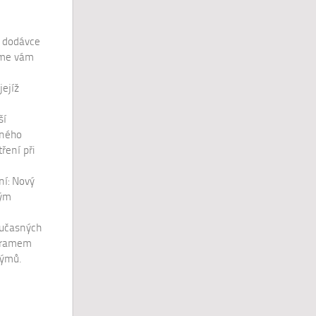
í dodávce
eme vám
jejíž
ší
sného
ření při
ní: Nový
kým
učasných
ogramem
týmů.