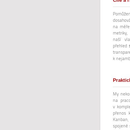
Cíle a 
Pomůžem
dosahová
na měřen
metriky,
naší vla
přehled
transpa
k nejambi
Prakti
My nekon
na praco
v komple
přenos 
Kanban,
spojené