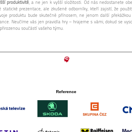
šší produktivitě
, a ne jen k vyšší složitosti. Od nás nedostanete ob
é statické prezentace, ale zkušené odborníky, kteří zajistí, že použi
ývoje produktu bude skutečně přínosem, ne jenom další překážkou
nce. Neučíme vás jen pravidla hry – hrajeme s vámi, dokud se vys
přirozenou součástí vašeho týmu.
Reference