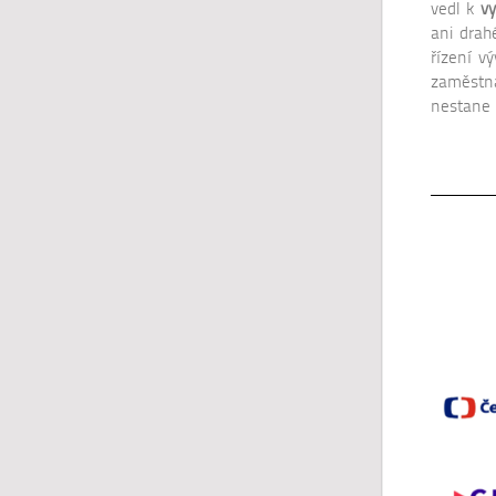
vedl k
vy
ani drah
řízení v
zaměstna
nestane 