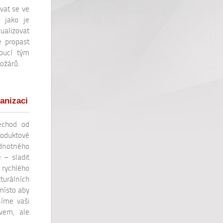
vat se ve
 jako je
alizovat
e propast
doucí tým
ožárů.
anizaci
řechod od
oduktově
dnotného
 – sladit
rychlého
turálních
místo aby
níme vaši
vem, ale