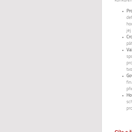
konkuren
Pr
de
ho
je
Cr
pá
Va
sp
pr
tv
Go
fi
př
Ho
sc
pr