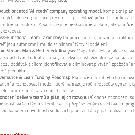
ční výhodou. Klíčové výstupy jsou:
oduct-oriented "AI-ready" company operating model
: Komplexní plán
finující, jak se organizace přesune od projektové práce ke kontinuáln
dnotného produktu. A samozřejmě neskončíme u plánu, ale pomůž
j exekuovat.
oss-Functional Team Taxonomy
: Přepracovaná organizační struktura, 
teří jsou autonomní, multidisciplinární týmy či oddělení.
lue Stream Map & Bottleneck Analysis:
Mapa toho, kde a jak se ve va
olečnosti tvoří hodnota a analýza úzkých míst: Vizuální rozbor souča
ocesu dodávek s cílem identifikovat a eliminovat plýtvání, zpoždění a t
orbě produktu.
vernance & Lean Funding Roadmap:
Plán řízení a štíhlého financová
nanční a rozhodovací model, který nahrazuje roční rozpočty dynamic
idělováním zdrojů na základě hodnoty.
dnocení delivery teamů a plán jejich rozvoje:
Důkladné hodnocení so
hopností vašich týmů v kombinaci s přizpůsobeným vzdělávacím pr
o zdokonalení dovedností vedoucích pracovníků a jejich realizačních 