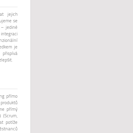
t jejich
řujeme se
 – jediné
integraci
nzionální
ledkem je
přispívá
lepšit.
ing přímo
 produktů
eme přímý
k
(Scrum,
t potíže
městnanců