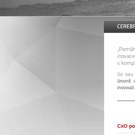
CEREBR
„Pomáh
inovace
v kompl
Od roku
úrovně a
inovovat
.
CxO po