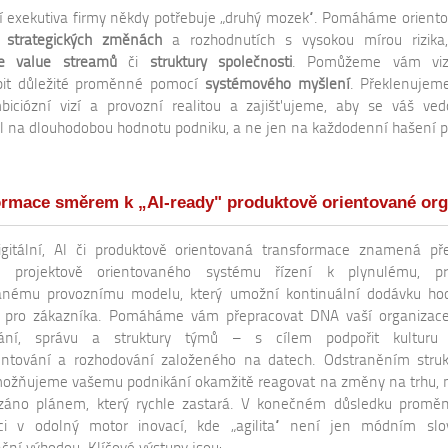
ší exekutiva firmy někdy potřebuje „druhý mozek“. Pomáháme oriento
h
strategických změnách
a rozhodnutích s vysokou mírou rizika,
ce value streamů
či
struktury společnosti
. Pomůžeme vám vizu
pit důležité proměnné pomocí
systémového myšlení
. Překlenujem
iciózní vizí a provozní realitou a zajišťujeme, aby se váš ve
il na dlouhodobou hodnotu podniku, a ne jen na každodenní hašení p
ormace směrem k „AI-ready" produktově orientované org
digitální, AI či produktově orientovaná transformace znamená p
ho, projektově orientovaného systému řízení k plynulému, pr
vanému provoznímu modelu, který umožní kontinuální dodávku ho
 pro zákazníka. Pomáháme vám přepracovat DNA vaší organizace
vání, správu a struktury týmů – s cílem podpořit kulturu 
ntování a rozhodování založeného na datech. Odstraněním struk
možňujeme vašemu podnikání okamžitě reagovat na změny na trhu, 
záno plánem, který rychle zastará. V konečném důsledku promě
aci v odolný motor inovací, kde „agilita“ není jen módním slo