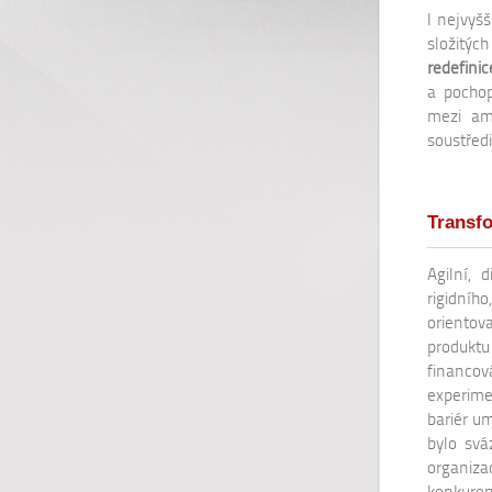
I nejvyš
složitýc
redefini
a pocho
mezi amb
soustřed
Transf
Agilní, 
rigidní
oriento
produktu
financo
experime
bariér u
bylo svá
organiz