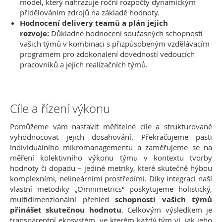
model, který nahrazuje roční rozpočty dynamickým
přidělováním zdrojů na základě hodnoty.
Hodnocení delivery teamů a plán jejich
rozvoje:
Důkladné hodnocení současných schopností
vašich týmů v kombinaci s přizpůsobeným vzdělávacím
programem pro zdokonalení dovedností vedoucích
pracovníků a jejich realizačních týmů.
Cíle a řízení výkonu
Pomůžeme vám nastavit měřitelné cíle a strukturovaně
vyhodnocovat jejich dosahování. Překračujeme pasti
individuálního mikromanagementu a zaměřujeme se na
měření kolektivního výkonu týmu v kontextu tvorby
hodnoty či dopadu – jediné metriky, které skutečně hýbou
komplexními, nelineárními prostředími. Díky integraci naší
vlastní metodiky „Omnimetrics“ poskytujeme holistický,
multidimenzionální přehled
schopnosti vašich týmů
přinášet skutečnou hodnotu
. Celkovým výsledkem je
transparentní ekosystém, ve kterém každý tým ví, jak jeho