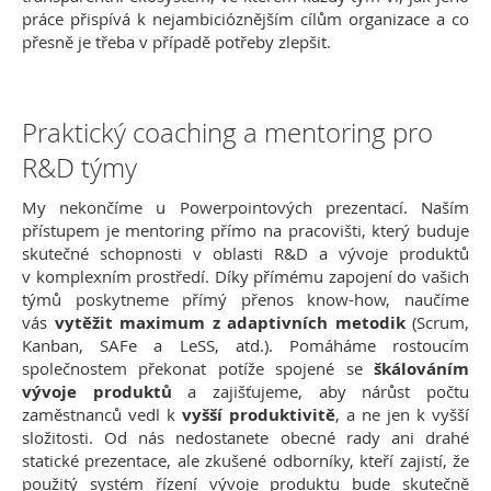
práce přispívá k nejambicióznějším cílům organizace a co
přesně je třeba v případě potřeby zlepšit.
Praktický coaching a mentoring pro
R&D týmy
My nekončíme u Powerpointových prezentací. Naším
přístupem je mentoring přímo na pracovišti, který buduje
skutečné schopnosti v oblasti R&D a vývoje produktů
v komplexním prostředí. Díky přímému zapojení do vašich
týmů poskytneme přímý přenos know-how, naučíme
vás
vytěžit maximum z adaptivních metodik
(Scrum,
Kanban, SAFe a LeSS, atd.). Pomáháme rostoucím
společnostem překonat potíže spojené se
škálováním
vývoje produktů
a zajišťujeme, aby nárůst počtu
zaměstnanců vedl k
vyšší produktivitě
, a ne jen k vyšší
složitosti. Od nás nedostanete obecné rady ani drahé
statické prezentace, ale zkušené odborníky, kteří zajistí, že
použitý systém řízení vývoje produktu bude skutečně