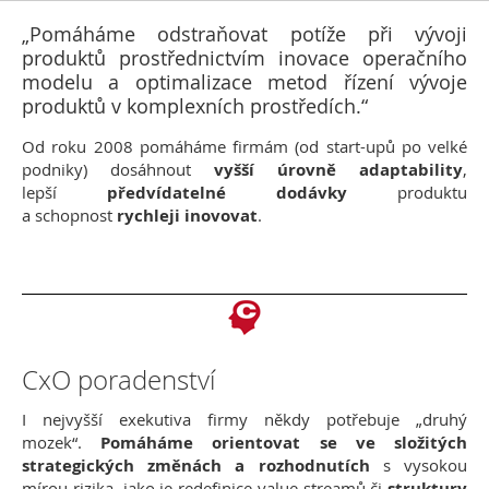
„Pomáháme odstraňovat potíže při vývoji
produktů prostřednictvím inovace operačního
modelu a optimalizace metod řízení vývoje
produktů v komplexních prostředích.“
Od roku 2008 pomáháme firmám (od start-upů po velké
podniky) dosáhnout
vyšší úrovně adaptability
,
lepší
předvídatelné dodávky
produktu
a schopnost
rychleji inovovat
.
CxO poradenství
I nejvyšší exekutiva firmy někdy potřebuje „druhý
mozek“.
Pomáháme orientovat se ve složitých
strategických změnách a rozhodnutích
s vysokou
mírou rizika, jako je redefinice value streamů či
struktury