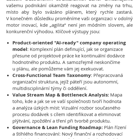
vašemu podnikání okamžitě reagovat na změny na trhu,
místo aby bylo svázáno plánem, který rychle zastará.
V konečném důsledku proměníme vaši organizaci v odolný
motor inovací, kde „agilita“ není jen módním slovem, ale
konkurenční výhodou. Klíčové výstupy jsou:
Product-oriented "AI-ready" company operating
model
: Komplexní plán definující, jak se organizace
přesune od projektové práce ke kontinuální dodávce
hodnotného produktu. A samozřejmě neskončíme
u plánu, ale pomůžeme vám jej exekuovat.
Cross-Functional Team Taxonomy
: Přepracovaná
organizační struktura, jejíž páteří jsou autonomní,
multidisciplinární týmy či oddělení.
Value Stream Map & Bottleneck Analysis:
Mapa
toho, kde a jak se ve vaší společnosti tvoří hodnota
a analýza úzkých míst: Vizuální rozbor současného
procesu dodávek s cílem identifikovat a eliminovat
plýtvání, zpoždění a tření při tvorbě produktu.
Governance & Lean Funding Roadmap:
Plán řízení
a štíhlého financování: Nový finanční a rozhodovací