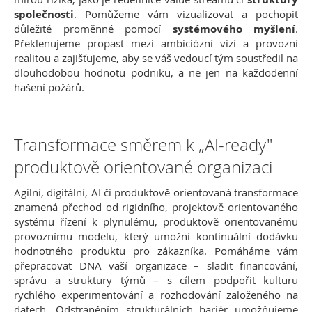
společnosti
. Pomůžeme vám vizualizovat a pochopit
důležité proměnné pomocí
systémového myšlení
.
Překlenujeme propast mezi ambiciózní vizí a provozní
realitou a zajišťujeme, aby se váš vedoucí tým soustředil na
dlouhodobou hodnotu podniku, a ne jen na každodenní
hašení požárů.
Transformace směrem k „AI-ready"
produktově orientované organizaci
Agilní, digitální, AI či produktově orientovaná transformace
znamená přechod od rigidního, projektově orientovaného
systému řízení k plynulému, produktově orientovanému
provoznímu modelu, který umožní kontinuální dodávku
hodnotného produktu pro zákazníka. Pomáháme vám
přepracovat DNA vaší organizace – sladit financování,
správu a struktury týmů – s cílem podpořit kulturu
rychlého experimentování a rozhodování založeného na
datech. Odstraněním strukturálních bariér umožňujeme